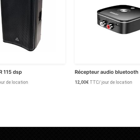
R 115 dsp
Récepteur audio bluetooth 
jour de location
12,00
€
TTC
/ jour de location
 au panier
Ajouter au panier