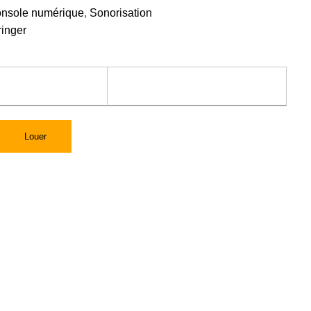
onsole numérique
,
Sonorisation
ringer
Louer