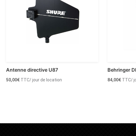
Antenne directive U87
Behringer D
50,00
€
TTC
/ jour de location
84,00
€
TTC
/ 
Ajouter au panier
Ajouter