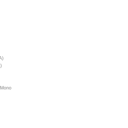
A)
)
& Mono