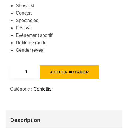
Show DJ
Concert
Spectacles
Festival
Evénement sportif
Défilé de mode
Gender reveal
quantité
AJOUTER AU PANIER
de
Canon
Catégorie :
Confettis
confettis
bleu
80cm
Description