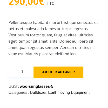
290,00
€
TTC
Pellentesque habitant morbi tristique senectus et
netus et malesuada fames ac turpis egestas.
Vestibulum tortor quam, feugiat vitae, ultricies
eget, tempor sit amet, ante. Donec eu libero sit
amet quam egestas semper. Aenean ultricies mi
vitae est. Mauris placerat eleifend leo.
quantité
AJOUTER AU PANIER
de
Cat
UGS :
woo-sunglasses-5
3046
Catégories :
Bulldozer
,
Earthmoving Equipment