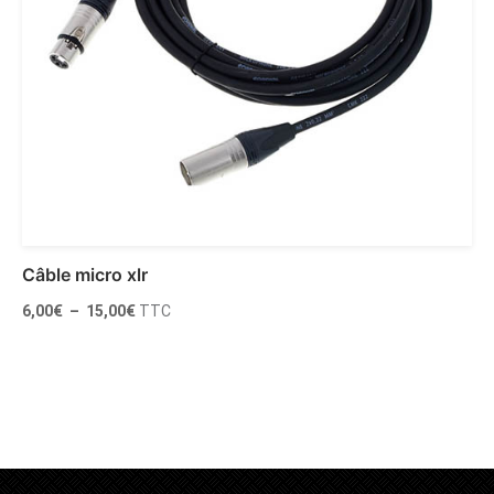
Câble micro xlr
Plage
6,00
€
–
15,00
€
TTC
de
prix :
6,00€
à
Choix des options
15,00€