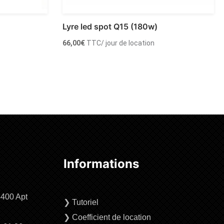
Lyre led spot Q15 (180w)
66,00
€
TTC
/ jour de location
Ajouter au panier
Informations
4400 Apt
❯
Tutoriel
❯
Coefficient de location