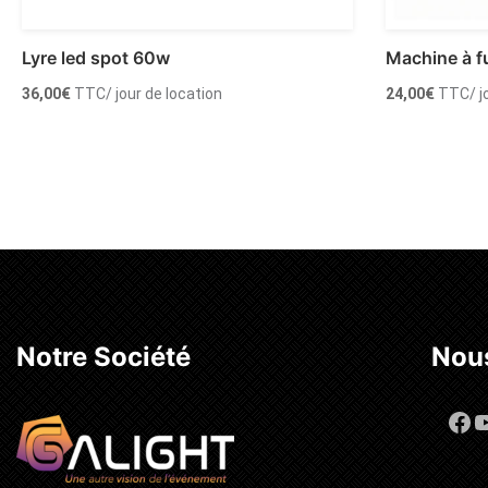
Lyre led spot 60w
Machine à 
36,00
€
TTC
/ jour de location
24,00
€
TTC
/ 
Ajouter au panier
Ajouter
Notre Société
Nous
Fa
Y