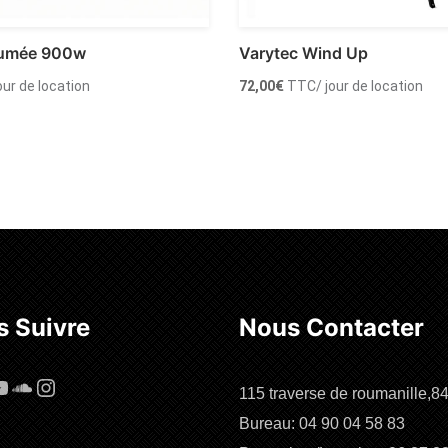
fumée 900w
Varytec Wind Up
jour de location
72,00
€
TTC
/ jour de location
 au panier
Ajouter au panier
 Suivre
Nous Contacter
cebook
ouTube
SoundCloud
Instagram
115 traverse de roumanille,8
Bureau: 04 90 04 58 83