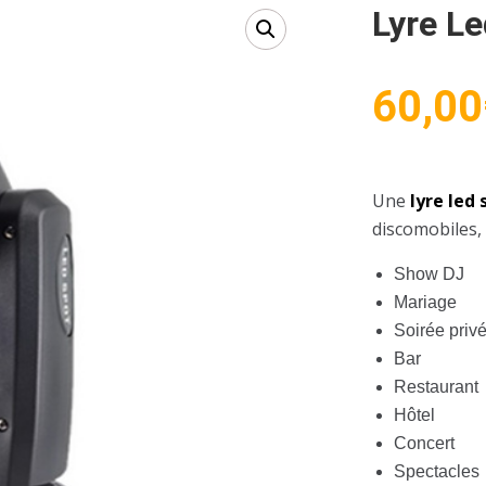
Lyre L
60,00
Une
lyre led
discomobiles, 
Show DJ
Mariage
Soirée priv
Bar
Restaurant
Hôtel
Concert
Spectacles