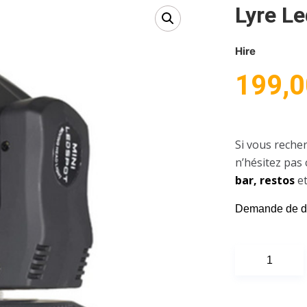
Lyre L
Hire
199,0
Si vous reche
n’hésitez pas 
bar, restos
et
Demande de d
quantité
de
Lyre
led