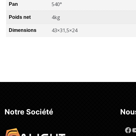
540°
Pan
4kg
Poids net
43×31,5×24
Dimensions
Notre Société
Nous
Fa
Y