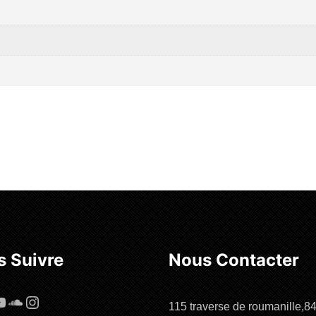
 Suivre
Nous Contacter
cebook
ouTube
SoundCloud
Instagram
115 traverse de roumanille,8