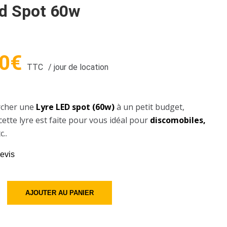
ed Spot 60w
0
€
TTC
/ jour de location
rcher une
Lyre LED spot (60w)
à un petit budget,
cette lyre est faite pour vous idéal pour
discomobiles,
c..
evis
AJOUTER AU PANIER