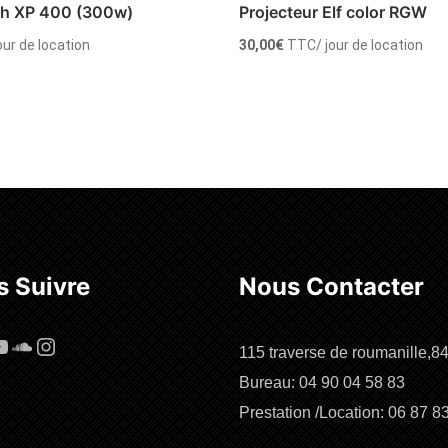
sh XP 400 (300w)
Projecteur Elf color RGW
jour de location
30,00
€
TTC
/ jour de location
 au panier
Ajouter au panier
 Suivre
Nous Contacter
cebook
ouTube
SoundCloud
Instagram
115 traverse de roumanille,8
Bureau: 04 90 04 58 83
Prestation /Location: 06 87 8