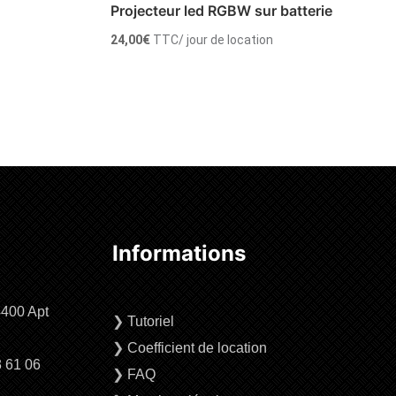
Projecteur led RGBW sur batterie
24,00
€
TTC
/ jour de location
Ajouter au panier
Informations
4400 Apt
❯
Tutoriel
❯
Coefficient de location
3 61 06
❯
FAQ