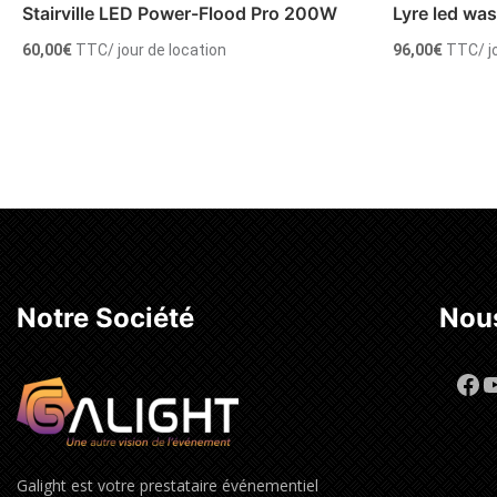
Stairville LED Power-Flood Pro 200W
Lyre led wa
60,00
€
TTC
/ jour de location
96,00
€
TTC
/ 
Ajouter au panier
Ajouter
Notre Société
Nous
Fa
Y
Galight est votre prestataire événementiel