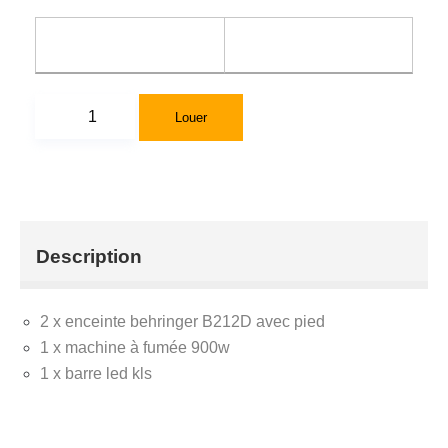
Louer
Description
2 x enceinte behringer B212D avec pied
1 x machine à fumée 900w
1 x barre led kls