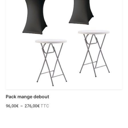
Pack mange debout
Plage
96,00
€
–
276,00
€
TTC
de
prix :
96,00€