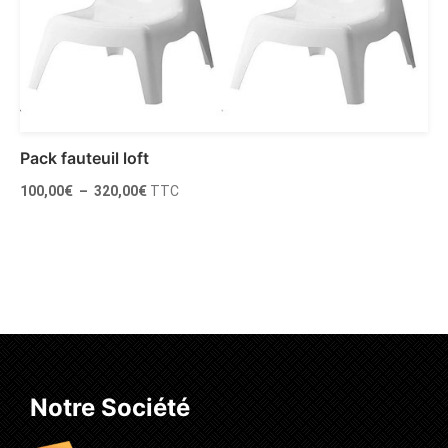
Pack fauteuil loft
Plage
100,00
€
–
320,00
€
TTC
de
prix :
100,00€
à
Choix des options
320,00€
Notre Société