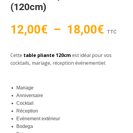
(120cm)
Plag
12,00
€
–
18,00
€
TTC
de
Cette
table pliante 120cm
est idéal pour vos
cocktails, mariage, réception événementiel.
prix :
12,0
Mariage
Anniversaire
Cocktail
à
Réception
Evénement extérieur
18,0
Bodega