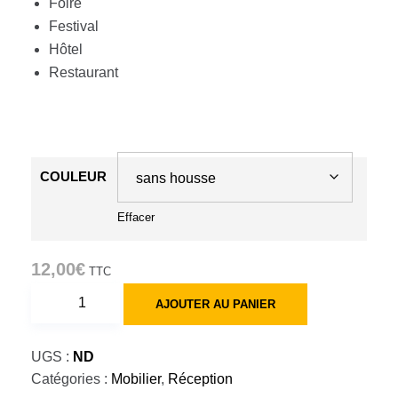
Foire
Festival
Hôtel
Restaurant
COULEUR
Effacer
12,00
€
TTC
quantité
AJOUTER AU PANIER
de
Table
UGS :
ND
réception
Catégories :
Mobilier
,
Réception
pliante