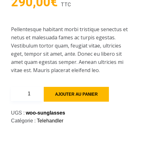
290,00
€
TTC
Pellentesque habitant morbi tristique senectus et
netus et malesuada fames ac turpis egestas.
Vestibulum tortor quam, feugiat vitae, ultricies
eget, tempor sit amet, ante. Donec eu libero sit
amet quam egestas semper. Aenean ultricies mi
vitae est. Mauris placerat eleifend leo.
quantité
AJOUTER AU PANIER
de
Telescopic
UGS :
woo-sunglasses
Handler
Catégorie :
Telehandler