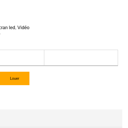
cran led
,
Vidéo
r
Louer