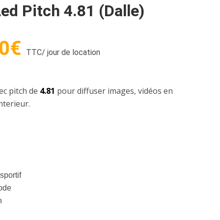
ed Pitch 4.81 (dalle)
0
€
TTC
/ jour de location
ec pitch de
4.81
pour diffuser images, vidéos en
nterieur.
portif
mode
n