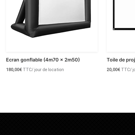
Ecran gonflable (4m70 x 2m50)
Toile de pro
180,00
€
TTC
/ jour de location
20,00
€
TTC
/ 
Ajouter au panier
Ajouter