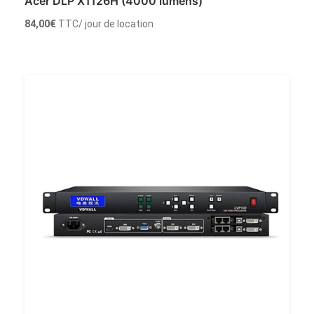
Acer DLP X1126H (4000 lumens)
84,00
€
TTC
/ jour de location
Ajouter au panier