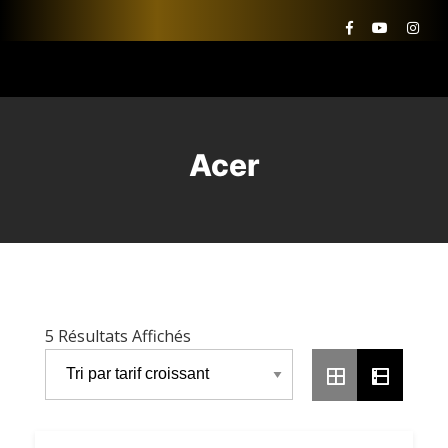
Acer
Trié
5 Résultats Affichés
Par
Prix
Croissant