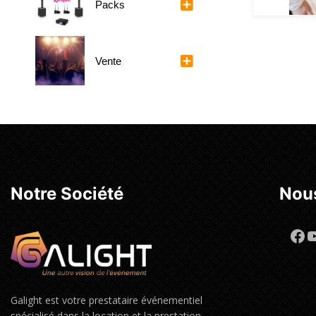
Packs
Vente
Notre Société
Nous
Fa
Y
Galight est votre prestataire événementiel
spécialisé dans la location et la prestation