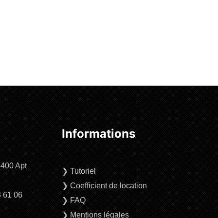
Informations
4400 Apt
❯
Tutoriel
❯
Coefficient de location
3 61 06
❯
FAQ
❯
Mentions légales