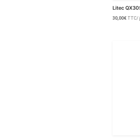
Litec QX3
30,00
€
TTC
/
Louer