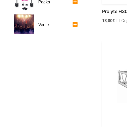
Packs
Prolyte H3
18,00
€
TTC
/
Vente
Louer