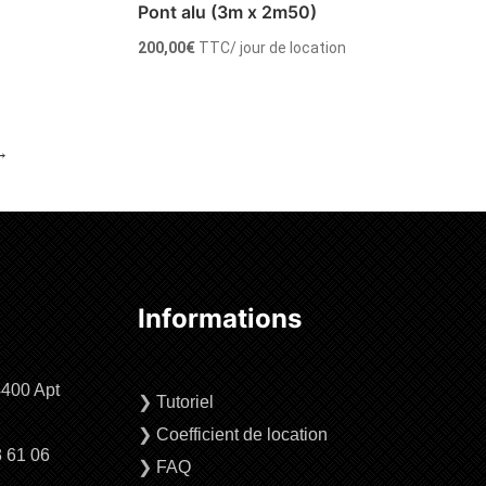
Pont alu (3m x 2m50)
200,00
€
TTC
/ jour de location
→
Louer
Informations
4400 Apt
❯
Tutoriel
❯
Coefficient de location
3 61 06
❯
FAQ