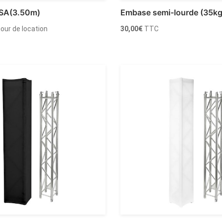
0SA(3.50m)
Embase semi-lourde (35kg
 jour de location
30,00
€
TTC
Ajouter au panier