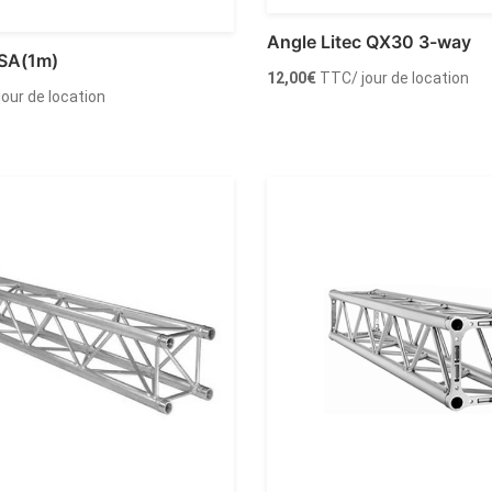
Angle Litec QX30 3-way
0SA(1m)
12,00
€
TTC
/ jour de location
 jour de location
Louer