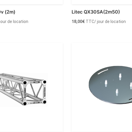
0v (2m)
Litec QX30SA(2m50)
 jour de location
18,00
€
TTC
/ jour de location
Louer