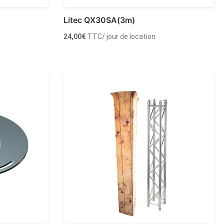
Litec QX30SA(3m)
24,00
€
TTC
/ jour de location
Louer