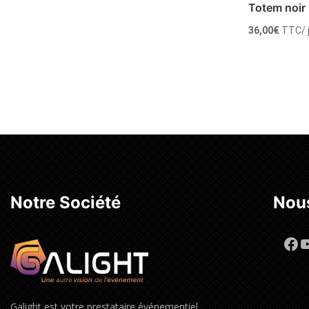
Totem noir
36,00
€
TTC
/
Louer
Notre Société
Nous
Fa
Y
Galight est votre prestataire événementiel