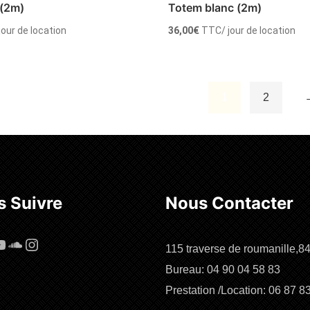
 (2m)
Totem blanc (2m)
 jour de location
36,00
€
TTC
/ jour de location
1
2
Louer
 Suivre
Nous Contacter
cebook
ouTube
SoundCloud
Instagram
115 traverse de roumanille,8
Bureau: 04 90 04 58 83
Prestation /Location: 06 87 8