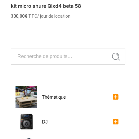
kit micro shure Qlxd4 beta 58
300,00
€
TTC
/ jour de location
Louer
Recherche
Recherche
pour :
Thématique
DJ