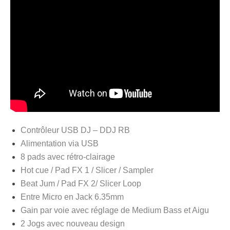
Contrôleur USB DJ – DDJ RB
Alimentation via USB
8 pads avec rétro-clairage
Hot cue / Pad FX 1 / Slicer / Sampler
Beat Jum / Pad FX 2/ Slicer Loop
Entre Micro en Jack 6.35mm
Gain par voie avec réglage de Medium Bass et Aigu
2 Jogs avec nouveau design