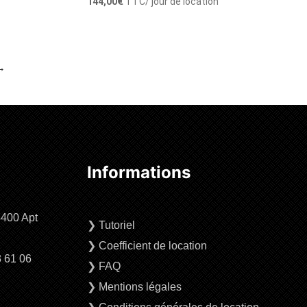
144,00
€
TTC
/ jour de location
→
Ajouter au panier
Informations
4400 Apt
❯
Tutoriel
❯
Coefficient de location
3 61 06
❯
FAQ
❯
Mentions légales