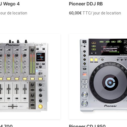
J Wego 4
Pioneer DDJ RB
 jour de location
60,00
€
TTC
/ jour de location
r au panier
Ajouter au panier
JM 700
Pioneer CDJ 850