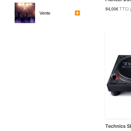
84,00
€
TTC
/
Vente
Ajoute
Technics S