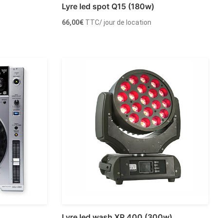
Lyre led spot Q15 (180w)
66,00
€
TTC
/ jour de location
Ajouter au panier
Lyre led wash XP 400 (300w)