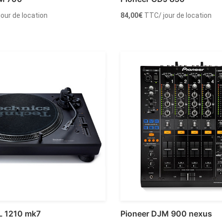
 jour de location
84,00
€
TTC
/ jour de location
r au panier
Ajouter au panier
L 1210 mk7
Pioneer DJM 900 nexus