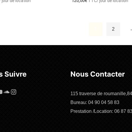
/ jour de location
120,00
€
TTC
/ jour de location
1
2
r au panier
Ajouter au panier
 Suivre
Nous Contacter
cebook
ouTube
SoundCloud
Instagram
115 traverse de roumanille,8
Bureau: 04 90 04 58 83
Prestation /Location: 06 87 8