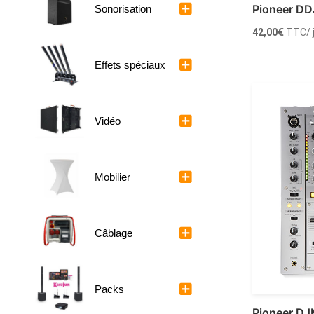
Pioneer DD
Sonorisation
42,00
€
TTC
/
Effets spéciaux
Ajoute
Vidéo
Mobilier
Câblage
Packs
Pioneer D