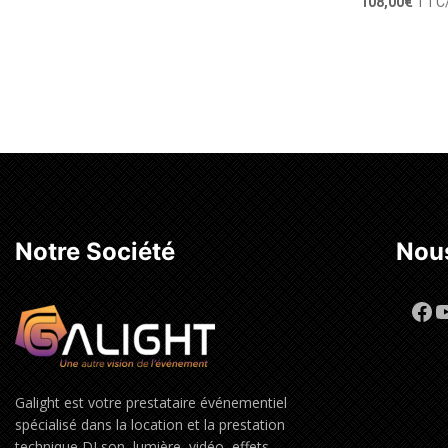
108,00
€
TTC
Ajoute
Notre Société
Nous
Fa
Y
Galight est votre prestataire événementiel
spécialisé dans la location et la prestation
technique DJ,son, lumière, vidéo, effets