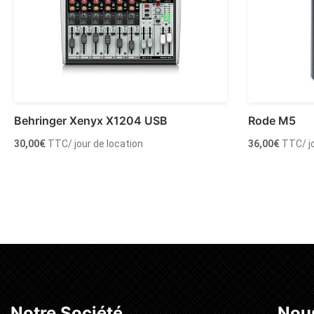
Behringer Xenyx X1204 USB
Rode M5
30,00
€
TTC
/ jour de location
36,00
€
TTC
/ 
Ajouter au panier
Ajouter
Notre Société
Nous