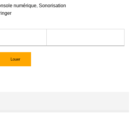
onsole numérique
,
Sonorisation
ringer
Louer