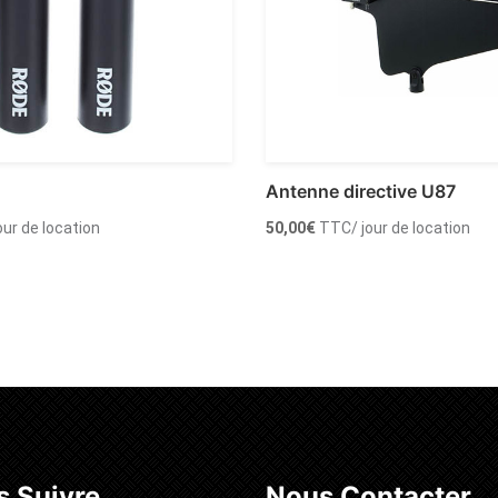
Antenne directive U87
jour de location
50,00
€
TTC
/ jour de location
 au panier
Ajouter au panier
 Suivre
Nous Contacter